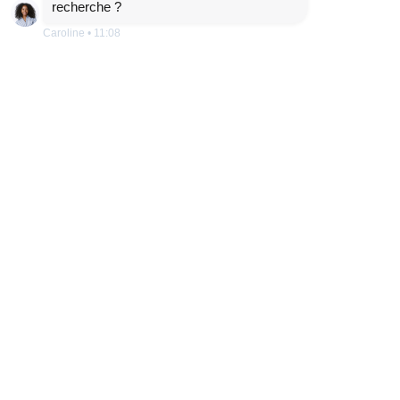
recherche ?
Caroline
•
11:08
ETRE RAPPELÉ
DÉTAILS