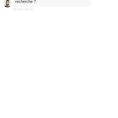
recherche ?
Benoît
•
09:00