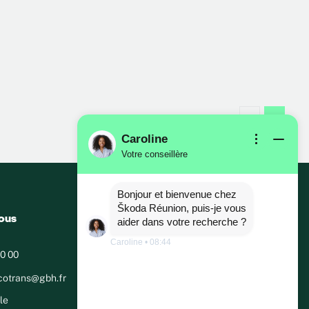
Caroline
Votre conseillère
Bonjour et bienvenue chez
Škoda Réunion, puis-je vous
ous
aider dans votre recherche ?
Caroline
•
08:44
0 00
cotrans@gbh.fr
le