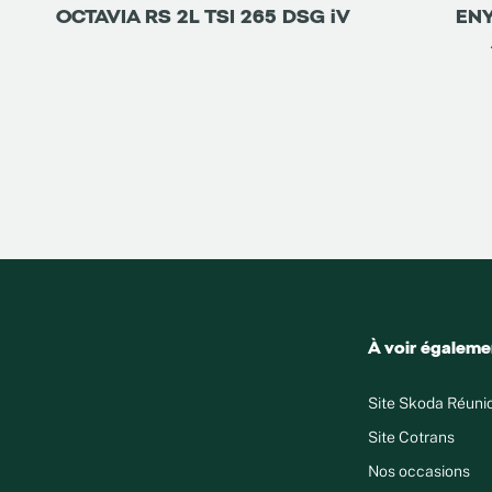
OCTAVIA RS 2L TSI 265 DSG iV
ENY
À voir égaleme
Site Skoda Réuni
Site Cotrans
Nos occasions