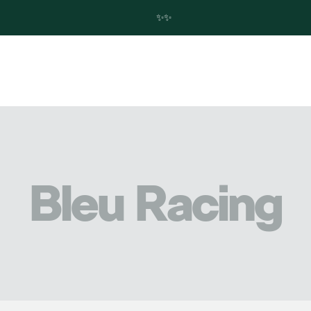
✨Trouvez votre future Skoda en quelques clics ! ✨
Bleu Racing