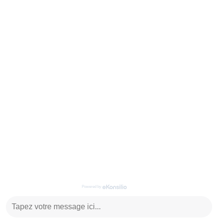
Contactez-nous
0262 92 00 00
contacts.cotrans@gbh.fr
Contacter le concessionnaire
Facebook
Instagram
TikTok
Powered by