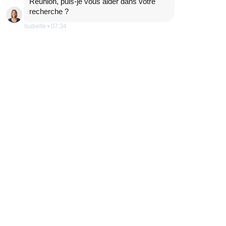
Réunion, puis-je vous aider dans votre
recherche ?
Isabelle
•
07:34
ETRE RAPPELÉ
DÉTAILS
KAMIQ MONTE CARLO TSI 150 DSG