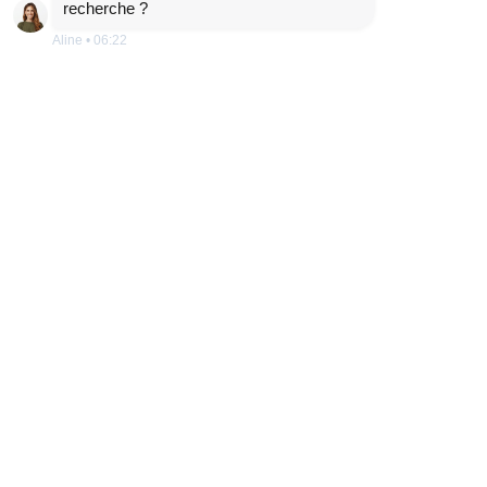
recherche ?
Aline
•
06:22
ETRE RAPPELÉ
DÉTAILS