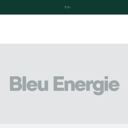
✨Trouvez votre future Skoda en quelques clics ! ✨
Bleu Energie