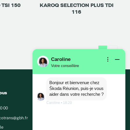
TSI 150
KAROQ SELECTION PLUS TDI
116
Caroline
Votre conseillère
Bonjour et bienvenue chez
Škoda Réunion, puis-je vous
ous
aider dans votre recherche ?
Caroline
•
18:20
0 00
cotrans@gbh.fr
le