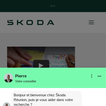
✨Trouvez votre future Skoda en quelques clics ! ✨
Play
Pierre
Votre conseiller
Creative Back To School
Bonjour et bienvenue chez Škoda
Ideas
Réunion, puis-je vous aider dans votre
recherche ?